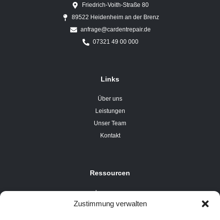
Friedrich-Voith-Straße 80
89522 Heidenheim an der Brenz
anfrage@cardentrepair.de
07321 49 00 000
Links
Über uns
Leistungen
Unser Team
Kontakt
Ressourcen
Impressum
Zustimmung verwalten
Datenschutzerklärung
Cookie-Richtlinie (EU)