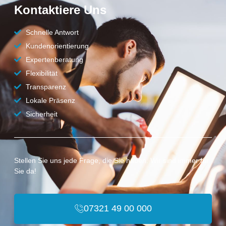
Kontaktiere Uns
Schnelle Antwort
Kundenorientierung
Expertenberatung
Flexibilität
Transparenz
Lokale Präsenz
Sicherheit
Stellen Sie uns jede Frage, die Sie haben. Wir sind immer für
Sie da!
07321 49 00 000