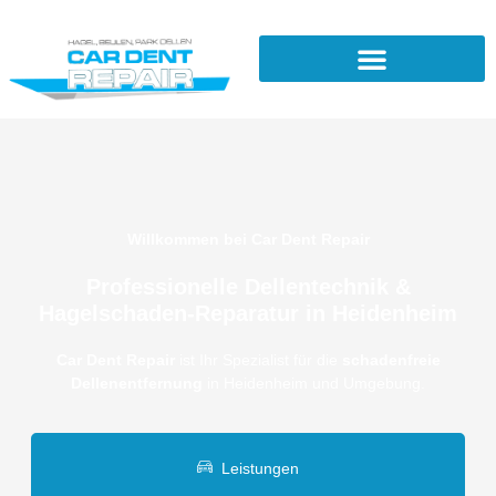
Willkommen bei Car Dent Repair
Professionelle Dellentechnik &
Hagelschaden-Reparatur in Heidenheim
Car Dent Repair
ist Ihr Spezialist für die
schadenfreie
Dellenentfernung
in Heidenheim und Umgebung.
Leistungen