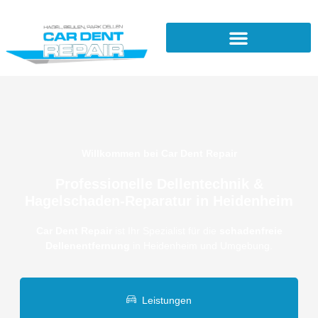
Willkommen bei Car Dent Repair
Professionelle Dellentechnik &
Hagelschaden-Reparatur in Heidenheim
Car Dent Repair
ist Ihr Spezialist für die
schadenfreie
Dellenentfernung
in Heidenheim und Umgebung.
Leistungen