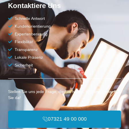
Kontaktiere Uns
Schnelle Antwort
Kundenorientierung
Expertenberatung
Flexibilität
Transparenz
Lokale Präsenz
Sicherheit
Stellen Sie uns jede Frage, die Sie haben. Wir sind immer für
Sie da!
07321 49 00 000