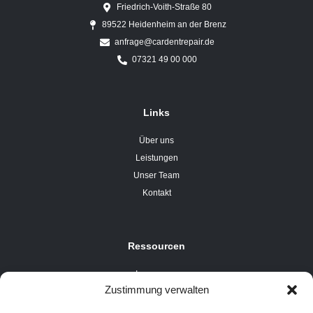
Friedrich-Voith-Straße 80
89522 Heidenheim an der Brenz
anfrage@cardentrepair.de
07321 49 00 000
Links
Über uns
Leistungen
Unser Team
Kontakt
Ressourcen
Impressum
Zustimmung verwalten
Datenschutzerklärung
Cookie-Richtlinie (EU)